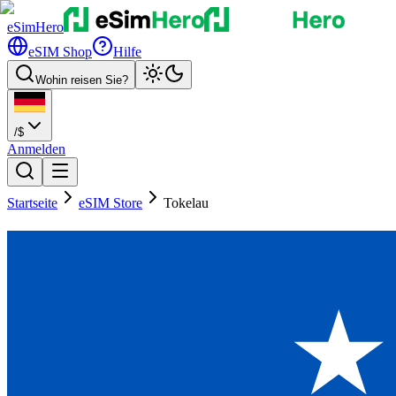
eSimHero
eSIM Shop
Hilfe
Wohin reisen Sie?
/
$
Anmelden
Startseite
eSIM Store
Tokelau