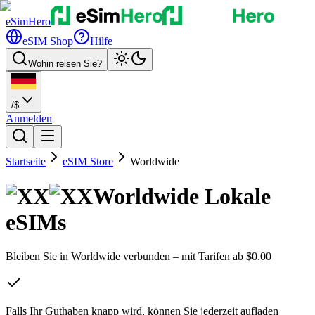
eSimHero
eSIM Shop
Hilfe
Wohin reisen Sie?
/
$
Anmelden
Startseite
eSIM Store
Worldwide
Worldwide
Lokale
eSIMs
Bleiben Sie in Worldwide verbunden – mit Tarifen ab
$
0.00
Falls Ihr Guthaben knapp wird, können Sie jederzeit
aufladen