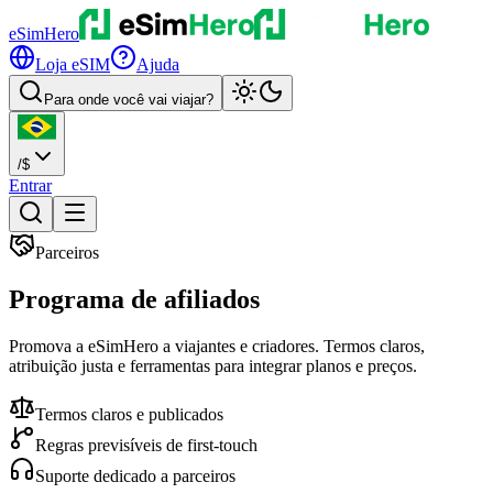
eSimHero
Loja eSIM
Ajuda
Para onde você vai viajar?
/
$
Entrar
Parceiros
Programa de
afiliados
Promova a eSimHero a viajantes e criadores. Termos claros,
atribuição justa e ferramentas para integrar planos e preços.
Termos claros e publicados
Regras previsíveis de first-touch
Suporte dedicado a parceiros