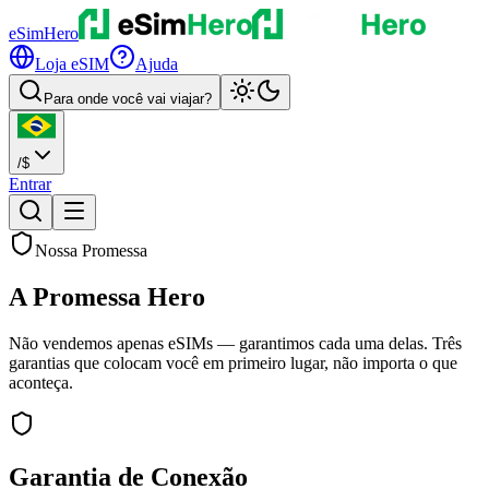
eSimHero
Loja eSIM
Ajuda
Para onde você vai viajar?
/
$
Entrar
Nossa Promessa
A Promessa
Hero
Não vendemos apenas eSIMs — garantimos cada uma delas. Três
garantias que colocam você em primeiro lugar, não importa o que
aconteça.
Garantia de Conexão