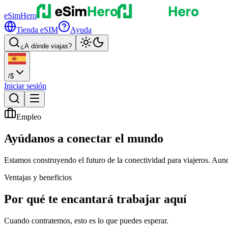
eSimHero
Tienda eSIM
Ayuda
¿A dónde viajas?
/
$
Iniciar sesión
Empleo
Ayúdanos a conectar
el mundo
Estamos construyendo el futuro de la conectividad para viajeros. Au
Ventajas y beneficios
Por qué te
encantará trabajar aquí
Cuando contratemos, esto es lo que puedes esperar.