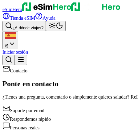
eSimHero
Tienda eSIM
Ayuda
¿A dónde viajas?
/
$
Iniciar sesión
Contacto
Ponte en
contacto
¿Tienes una pregunta, comentario o simplemente quieres saludar? Rell
Soporte por email
Respondemos rápido
Personas reales