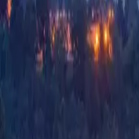
El paquete comienza cuando te conectas a una
red compatible
in any 
Entregado
al instante
mediante QR code a tu correo electrónico
Redes
Acceso a redes
Austria
3
5G
Salida de Internet
Salida de Internet